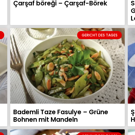
Çarşaf böreği – Çarşaf-Börek
S
G
L
GERICHT DES TAGES
Bademli Taze Fasulye – Grüne
Ş
Bohnen mit Mandeln
H