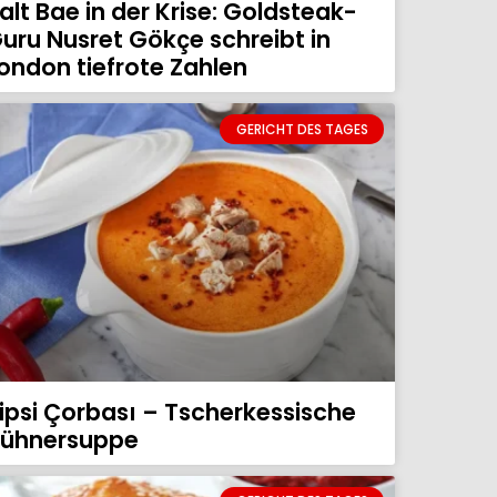
alt Bae in der Krise: Goldsteak-
uru Nusret Gökçe schreibt in
ondon tiefrote Zahlen
GERICHT DES TAGES
ipsi Çorbası – Tscherkessische
ühnersuppe