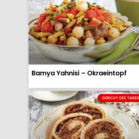
Bamya Yahnisi – Okraeintopf
GERICHT DES TAGES