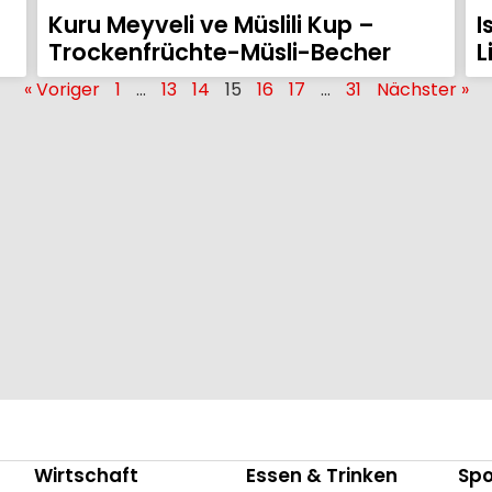
Kuru Meyveli ve Müslili Kup –
I
Trockenfrüchte-Müsli-Becher
L
« Voriger
1
…
13
14
15
16
17
…
31
Nächster »
Wirtschaft
Essen & Trinken
Spo