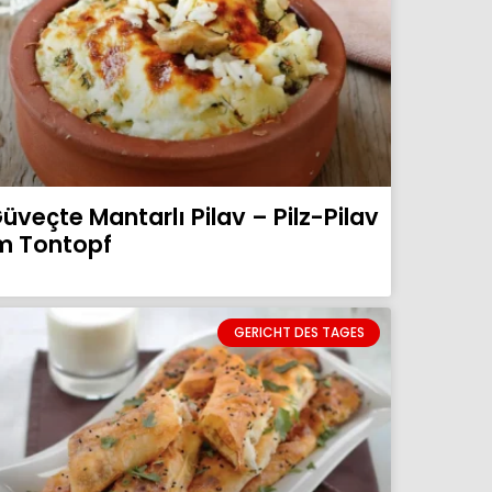
üveçte Mantarlı Pilav – Pilz-Pilav
m Tontopf
GERICHT DES TAGES