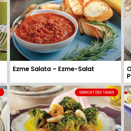
Ezme Salata – Ezme-Salat
O
P
GERICHT DES TAGES