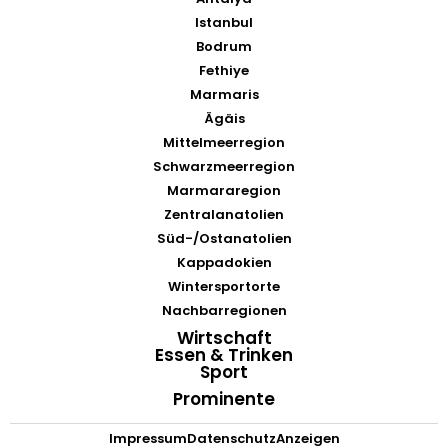
Istanbul
Bodrum
Fethiye
Marmaris
Ägäis
Mittelmeerregion
Schwarzmeerregion
Marmararegion
Zentralanatolien
Süd-/Ostanatolien
Kappadokien
Wintersportorte
Nachbarregionen
Wirtschaft
Essen & Trinken
Sport
Prominente
Impressum
Datenschutz
Anzeigen