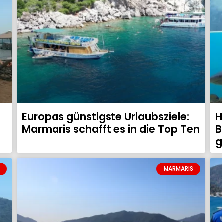
Europas günstigste Urlaubsziele:
H
Marmaris schafft es in die Top Ten
B
g
MARMARIS