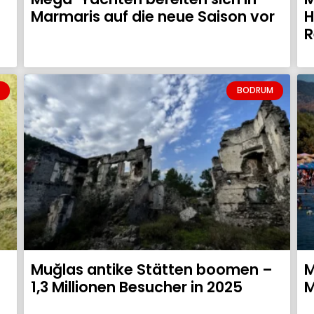
Marmaris auf die neue Saison vor
H
R
BODRUM
Muğlas antike Stätten boomen –
M
1,3 Millionen Besucher in 2025
M