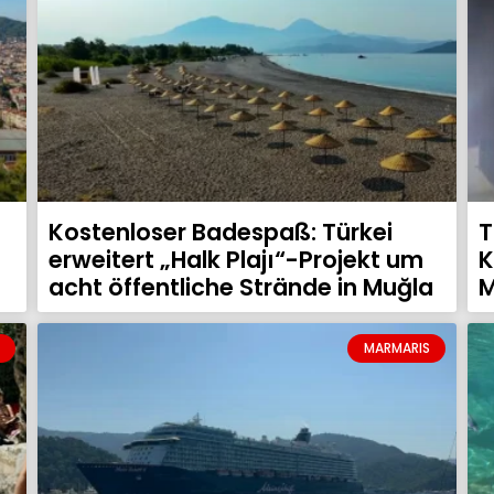
Kostenloser Badespaß: Türkei
T
erweitert „Halk Plajı“-Projekt um
K
acht öffentliche Strände in Muğla
M
MARMARIS