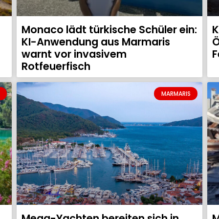
Monaco lädt türkische Schüler ein:
K
KI-Anwendung aus Marmaris
Ö
warnt vor invasivem
F
Rotfeuerfisch
MARMARIS
Mega-Yachten bereiten sich in
M