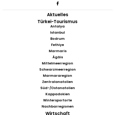
Aktuelles
Türkei-Tourismus
Antalya
Istanbul
Bodrum
Fethiye
Marmaris
Ägäis
Mittelmeerregion
Schwarzmeerregion
Marmararegion
Zentralanatolien
Süd-/Ostanatolien
Kappadokien
Wintersportorte
Nachbarregionen
Wirtschaft