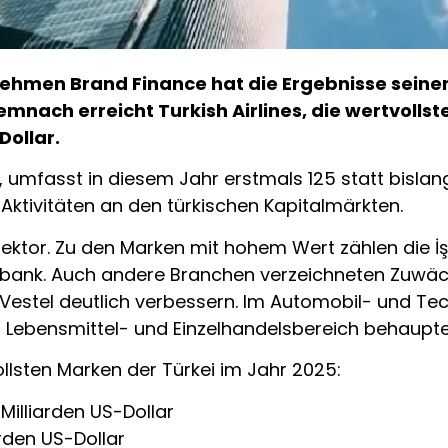
hmen Brand Finance hat die Ergebnisse seiner j
emnach erreicht Turkish Airlines, die wertvolls
Dollar.
ird, umfasst in diesem Jahr erstmals 125 statt bisl
Aktivitäten an den türkischen Kapitalmärkten.
ektor. Zu den Marken mit hohem Wert zählen die İş 
kbank. Auch andere Branchen verzeichneten Zuwäch
Vestel deutlich verbessern. Im Automobil- und Tec
m Lebensmittel- und Einzelhandelsbereich behauptet
ollsten Marken der Türkei im Jahr 2025:
 Milliarden US-Dollar
arden US-Dollar