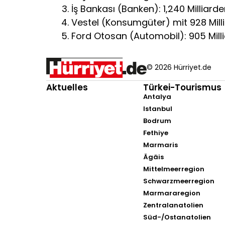
İş Bankası (Banken): 1,240 Milliard
Vestel (Konsumgüter) mit 928 Mill
Ford Otosan (Automobil): 905 Mill
© 2026 Hürriyet.de
Aktuelles
Türkei-Tourismus
Antalya
Istanbul
Bodrum
Fethiye
Marmaris
Ägäis
Mittelmeerregion
Schwarzmeerregion
Marmararegion
Zentralanatolien
Süd-/Ostanatolien