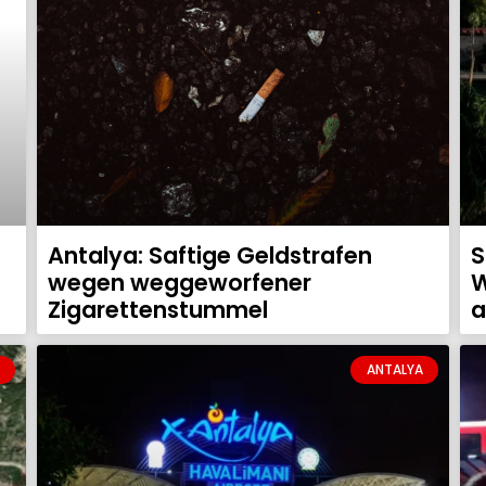
Antalya: Saftige Geldstrafen
S
wegen weggeworfener
W
Zigarettenstummel
a
ANTALYA