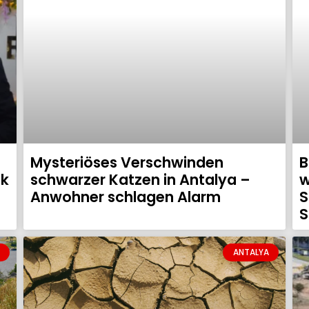
Mysteriöses Verschwinden
B
ck
schwarzer Katzen in Antalya –
w
Anwohner schlagen Alarm
S
S
ANTALYA