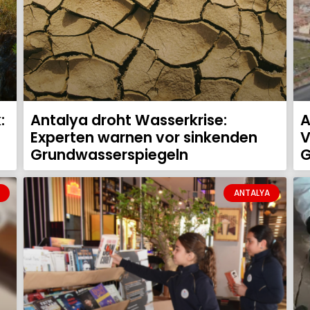
:
Antalya droht Wasserkrise:
A
Experten warnen vor sinkenden
V
Grundwasserspiegeln
G
ANTALYA