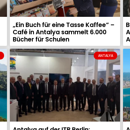
„Ein Buch für eine Tasse Kaffee“ –
B
Café in Antalya sammelt 6.000
A
Bücher für Schulen
A
ANTALYA
Antalya auf der ITB Berlin:
A