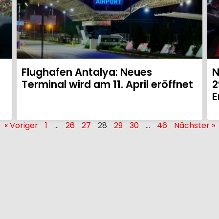
Flughafen Antalya: Neues
N
Terminal wird am 11. April eröffnet
2
E
« Voriger
1
…
26
27
28
29
30
…
46
Nächster »