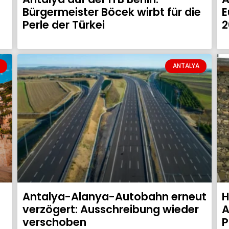
Bürgermeister Böcek wirbt für die
E
Perle der Türkei
2
ANTALYA
Antalya-Alanya-Autobahn erneut
H
verzögert: Ausschreibung wieder
A
verschoben
P