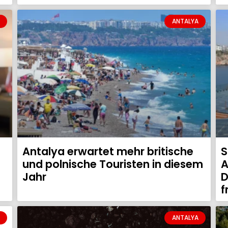
ANTALYA
Antalya erwartet mehr britische
S
und polnische Touristen in diesem
A
Jahr
D
f
ANTALYA