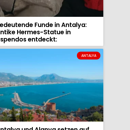
edeutende Funde in Antalya:
ntike Hermes-Statue in
spendos entdeckt:
ANTALYA
ntalya und Alanya setzen auf