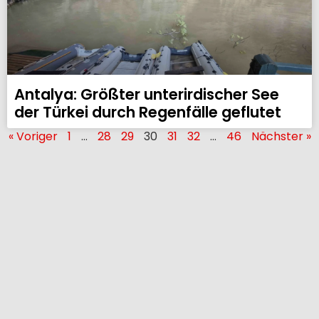
Antalya: Größter unterirdischer See
der Türkei durch Regenfälle geflutet
« Voriger
1
…
28
29
30
31
32
…
46
Nächster »