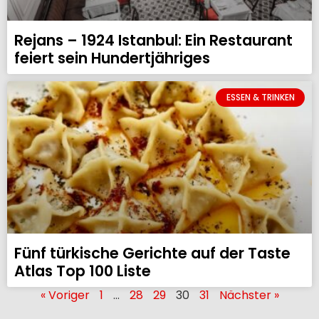
Rejans – 1924 Istanbul: Ein Restaurant
feiert sein Hundertjähriges
ESSEN & TRINKEN
Fünf türkische Gerichte auf der Taste
Atlas Top 100 Liste
« Voriger
1
…
28
29
30
31
Nächster »