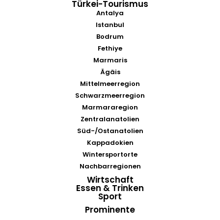
Türkei-Tourismus
Antalya
Istanbul
Bodrum
Fethiye
Marmaris
Ägäis
Mittelmeerregion
Schwarzmeerregion
Marmararegion
Zentralanatolien
Süd-/Ostanatolien
Kappadokien
Wintersportorte
Nachbarregionen
Wirtschaft
Essen & Trinken
Sport
Prominente