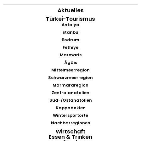
Aktuelles
Türkei-Tourismus
Antalya
Istanbul
Bodrum
Fethiye
Marmaris
Ägäis
Mittelmeerregion
Schwarzmeerregion
Marmararegion
Zentralanatolien
Süd-/Ostanatolien
Kappadokien
Wintersportorte
Nachbarregionen
Wirtschaft
Essen & Trinken