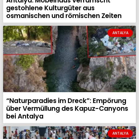
Antalya: Möbelhaus verramscht
gestohlene Kulturgüter aus
osmanischen und römischen Zeiten
ANTALYA
“Naturparadies im Dreck”: Empörung
über Vermüllung des Kapuz-Canyons
bei Antalya
ANTALYA