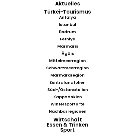
Aktuelles
Türkei-Tourismus
Antalya
Istanbul
Bodrum
Fethiye
Marmaris
Ägäis
Mittelmeerregion
Schwarzmeerregion
Marmararegion
Zentralanatolien
Süd-/Ostanatolien
Kappadokien
Wintersportorte
Nachbarregionen
Wirtschaft
Essen & Trinken
Sport