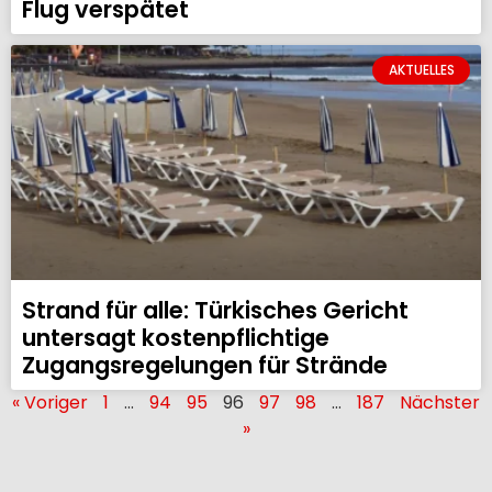
Flug verspätet
AKTUELLES
Strand für alle: Türkisches Gericht
untersagt kostenpflichtige
Zugangsregelungen für Strände
« Voriger
1
…
94
95
96
97
98
…
187
Nächster
»