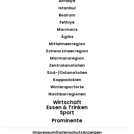
Antalya
Istanbul
Bodrum
Fethiye
Marmaris
Ägäis
Mittelmeerregion
Schwarzmeerregion
Marmararegion
Zentralanatolien
Süd-/Ostanatolien
Kappadokien
Wintersportorte
Nachbarregionen
Wirtschaft
Essen & Trinken
Sport
Prominente
Impressum
Datenschutz
Anzeigen