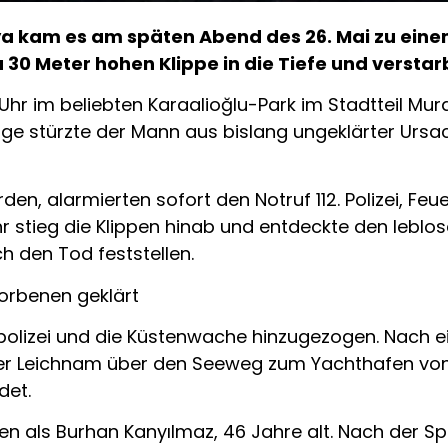
ya kam es am späten Abend des 26. Mai zu eine
 30 Meter hohen Klippe in die Tiefe und verstar
 Uhr im beliebten Karaalioğlu-Park im Stadtteil Mur
olge stürzte der Mann aus bislang ungeklärter Ursa
en, alarmierten sofort den Notruf 112. Polizei, Fe
r stieg die Klippen hinab und entdeckte den leblo
h den Tod feststellen.
torbenen geklärt
olizei und die Küstenwache hinzugezogen. Nach e
 Leichnam über den Seeweg zum Yachthafen von K
det.
benen als Burhan Kanyılmaz, 46 Jahre alt. Nach der