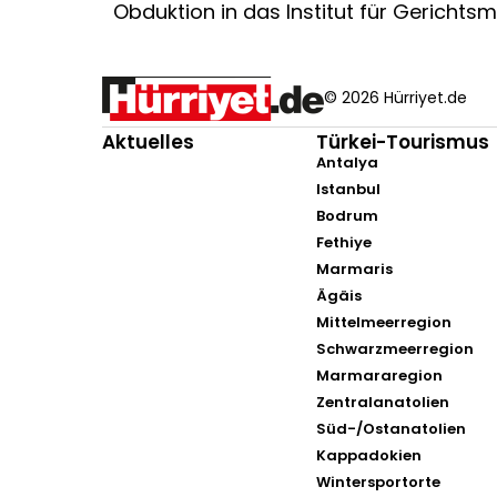
Obduktion in das Institut für Gerichtsm
© 2026 Hürriyet.de
Aktuelles
Türkei-Tourismus
Antalya
Istanbul
Bodrum
Fethiye
Marmaris
Ägäis
Mittelmeerregion
Schwarzmeerregion
Marmararegion
Zentralanatolien
Süd-/Ostanatolien
Kappadokien
Wintersportorte