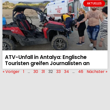
AKTUELLES
ATV-Unfall in Antalya: Englische
Touristen greifen Journalisten an
« Voriger
1
…
30
31
32
33
34
…
46
Nächster »