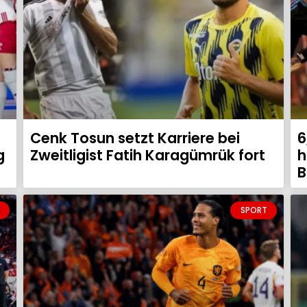
Cenk Tosun setzt Karriere bei
6
g
Zweitligist Fatih Karagümrük fort
h
B
SPORT