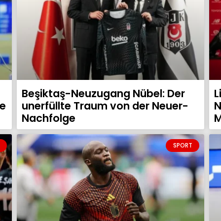
–
Beşiktaş-Neuzugang Nübel: Der
L
he
unerfüllte Traum von der Neuer-
N
Nachfolge
M
SPORT