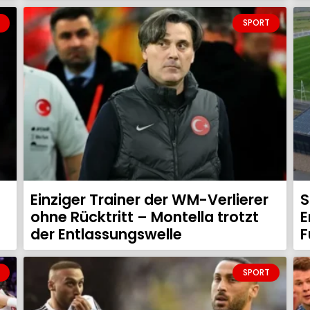
SPORT
Einziger Trainer der WM-Verlierer
S
ohne Rücktritt – Montella trotzt
E
der Entlassungswelle
F
SPORT