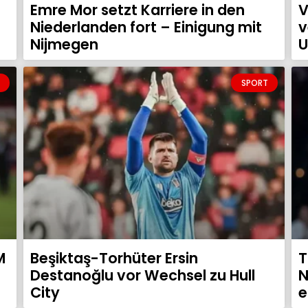
a
Emre Mor setzt Karriere in den
V
Niederlanden fort – Einigung mit
v
Nijmegen
U
SPORT
M
Beşiktaş-Torhüter Ersin
T
Destanoğlu vor Wechsel zu Hull
N
City
e