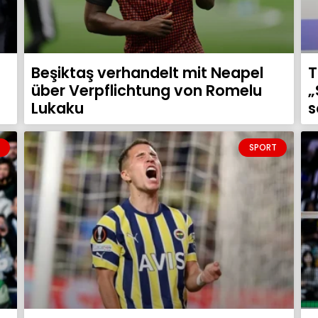
Beşiktaş verhandelt mit Neapel
T
über Verpflichtung von Romelu
„
Lukaku
s
SPORT