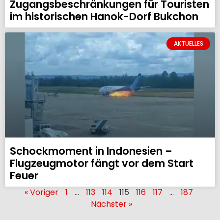
Zugangsbeschränkungen für Touristen
im historischen Hanok-Dorf Bukchon
AKTUELLES
Schockmoment in Indonesien –
Flugzeugmotor fängt vor dem Start
Feuer
« Voriger
1
…
113
114
115
116
117
…
187
Nächster »