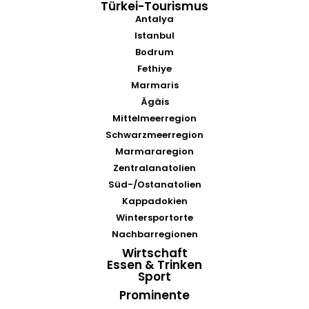
Türkei-Tourismus
Antalya
Istanbul
Bodrum
Fethiye
Marmaris
Ägäis
Mittelmeerregion
Schwarzmeerregion
Marmararegion
Zentralanatolien
Süd-/Ostanatolien
Kappadokien
Wintersportorte
Nachbarregionen
Wirtschaft
Essen & Trinken
Sport
Prominente