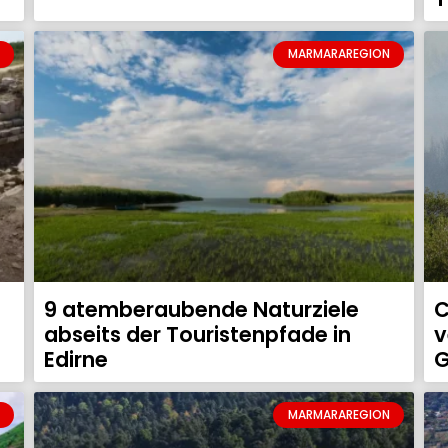
MARMARAREGION
9 atemberaubende Naturziele
C
abseits der Touristenpfade in
v
Edirne
G
MARMARAREGION