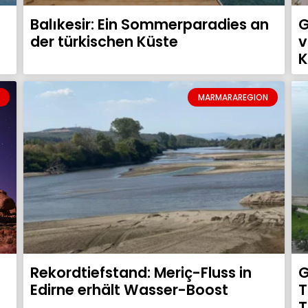
Balıkesir: Ein Sommerparadies an
G
der türkischen Küste
v
K
MARMARAREGION
Rekordtiefstand: Meriç-Fluss in
G
Edirne erhält Wasser-Boost
T
T