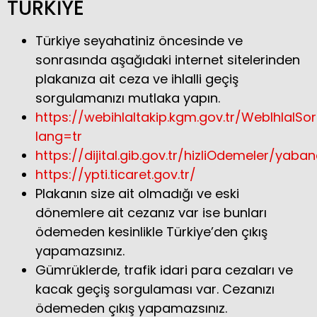
TÜRKİYE
Türkiye seyahatiniz öncesinde ve
sonrasında aşağıdaki internet sitelerinden
plakanıza ait ceza ve ihlalli geçiş
sorgulamanızı mutlaka yapın.
https://webihlaltakip.kgm.gov.tr/WebIhlal
lang=tr
https://dijital.gib.gov.tr/hizliOdemeler/yab
https://ypti.ticaret.gov.tr/
Plakanın size ait olmadığı ve eski
dönemlere ait cezanız var ise bunları
ödemeden kesinlikle Türkiye’den çıkış
yapamazsınız.
Gümrüklerde, trafik idari para cezaları ve
kacak geçiş sorgulaması var. Cezanızı
ödemeden çıkış yapamazsınız.