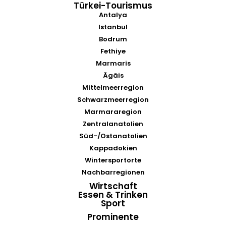
Türkei-Tourismus
Antalya
Istanbul
Bodrum
Fethiye
Marmaris
Ägäis
Mittelmeerregion
Schwarzmeerregion
Marmararegion
Zentralanatolien
Süd-/Ostanatolien
Kappadokien
Wintersportorte
Nachbarregionen
Wirtschaft
Essen & Trinken
Sport
Prominente