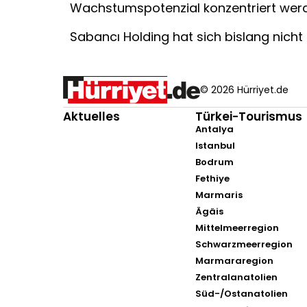
Wachstumspotenzial konzentriert wer
Sabancı Holding hat sich bislang nicht 
© 2026 Hürriyet.de
Aktuelles
Türkei-Tourismus
Antalya
Istanbul
Bodrum
Fethiye
Marmaris
Ägäis
Mittelmeerregion
Schwarzmeerregion
Marmararegion
Zentralanatolien
Süd-/Ostanatolien