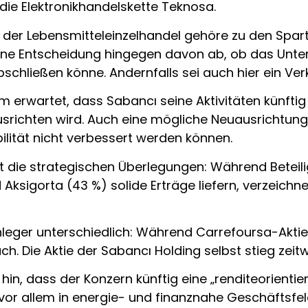
 die Elektronikhandelskette Teknosa.
s, der Lebensmitteleinzelhandel gehöre zu den Spar
ine Entscheidung hingegen davon ab, ob das Unte
schließen könne. Andernfalls sei auch hier ein Ver
ım erwartet, dass Sabancı seine Aktivitäten künfti
richten wird. Auch eine mögliche Neuausrichtung 
bilität nicht verbessert werden können.
cht die strategischen Überlegungen: Während Betei
 Aksigorta (43 %) solide Erträge liefern, verzeich
Anleger unterschiedlich: Während Carrefoursa-Akti
h. Die Aktie der Sabancı Holding selbst stieg zeitw
hin, dass der Konzern künftig eine „renditeorienti
 vor allem in energie- und finanznahe Geschäftsfe