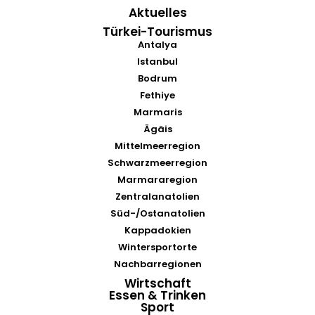
Aktuelles
Türkei-Tourismus
Antalya
Istanbul
Bodrum
Fethiye
Marmaris
Ägäis
Mittelmeerregion
Schwarzmeerregion
Marmararegion
Zentralanatolien
Süd-/Ostanatolien
Kappadokien
Wintersportorte
Nachbarregionen
Wirtschaft
Essen & Trinken
Sport