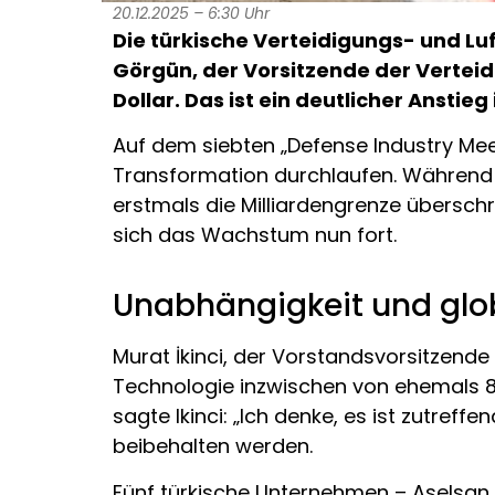
20.12.2025 – 6:30 Uhr
Die türkische Verteidigungs- und Lu
Görgün, der Vorsitzende der Verteid
Dollar. Das ist ein deutlicher Anstie
Auf dem siebten „Defense Industry Mee
Transformation durchlaufen. Während d
erstmals die Milliardengrenze überschrit
sich das Wachstum nun fort.
Unabhängigkeit und glo
Murat İkinci, der Vorstandsvorsitzend
Technologie inzwischen von ehemals 80
sagte Ikinci: „Ich denke, es ist zutref
beibehalten werden.
Fünf türkische Unternehmen – Aselsan,