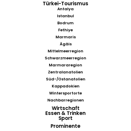
Türkei-Tourismus
Antalya
Istanbul
Bodrum
Fethiye
Marmaris
Ägäis
Mittelmeerregion
Schwarzmeerregion
Marmararegion
Zentralanatolien
Süd-/Ostanatolien
Kappadokien
Wintersportorte
Nachbarregionen
Wirtschaft
Essen & Trinken
Sport
Prominente