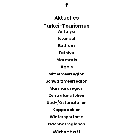
Aktuelles
Türkei-Tourismus
Antalya
Istanbul
Bodrum
Fethiye
Marmaris
Ägäis
Mittelmeerregion
Schwarzmeerregion
Marmararegion
Zentralanatolien
Süd-/Ostanatolien
Kappadokien
Wintersportorte
Nachbarregionen
Wirtschaft