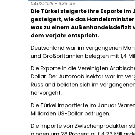
04.02.2025 – 6:35 Uhr
Die Türkei steigerte ihre Exporte im
gesteigert, wie das Handelsministeri
was zu einem Außenhandelsdefizit vo
dem Vorjahr entspricht.
Deutschland war im vergangenen Monat 
und Großbritannien belegten mit 1,4 Mill
Die Exporte in die Vereinigten Arabisch
Dollar. Der Automobilsektor war im ver
Russland beliefen sich im vergangenen
hervorgeht.
Die Türkei importierte im Januar Waren
Milliarden US-Dollar betrugen.
Die Importe von Zwischenprodukten sti
gingen um 28 Prozent auf 4,23 Milliard