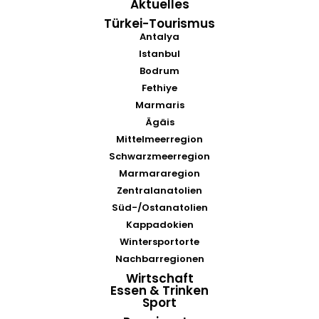
Aktuelles
Türkei-Tourismus
Antalya
Istanbul
Bodrum
Fethiye
Marmaris
Ägäis
Mittelmeerregion
Schwarzmeerregion
Marmararegion
Zentralanatolien
Süd-/Ostanatolien
Kappadokien
Wintersportorte
Nachbarregionen
Wirtschaft
Essen & Trinken
Sport