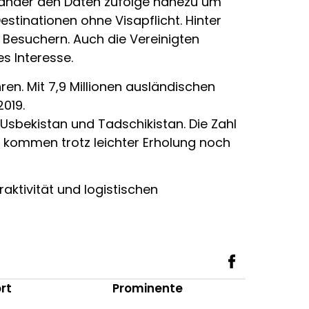
e Länder den Daten zufolge nahezu um
stinationen ohne Visapflicht. Hinter
n Besuchern. Auch die Vereinigten
s Interesse.
en. Mit 7,9 Millionen ausländischen
019.
bekistan und Tadschikistan. Die Zahl
 kommen trotz leichter Erholung noch
aktivität und logistischen
rt
Prominente