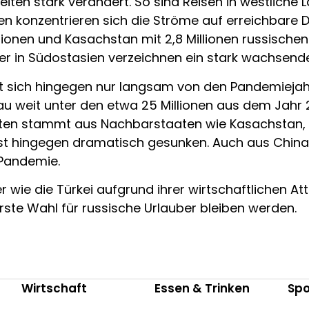
eiten stark verändert. So sind Reisen in westlich
 konzentrieren sich die Ströme auf erreichbare De
llionen und Kasachstan mit 2,8 Millionen russische
r in Südostasien verzeichnen ein stark wachsende
lt sich hingegen nur langsam von den Pandemiejahr
au weit unter den etwa 25 Millionen aus dem Jahr 2
en stammt aus Nachbarstaaten wie Kasachstan, Us
ist hingegen dramatisch gesunken. Auch aus China
 Pandemie.
wie die Türkei aufgrund ihrer wirtschaftlichen Attr
erste Wahl für russische Urlauber bleiben werden.
Wirtschaft
Essen & Trinken
Spo