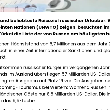
stand beliebteste Reiseziel russischer Urlauber.
inten Nationen (UNWTO) zeigen, besuchten im J
Türkei die Liste der von Russen am häufigsten b
schen Höchststand von 6,7 Millionen aus dem Jahr 2
 in einer Zeit internationaler Sanktionen und glob
kt.
fkommen russischer Bürger im vergangenen Jahr u
 im Ausland überstiegen 57 Milliarden US-Dollar
ingten Ausgaben auf Platz 16 vor. Die Ausgaben ru
coming-Tourismus bei Weitem: Während Russen im 
ändischer Gäste nur 8,8 Milliarden US-Dollar. Die
a das 5,5-fache.