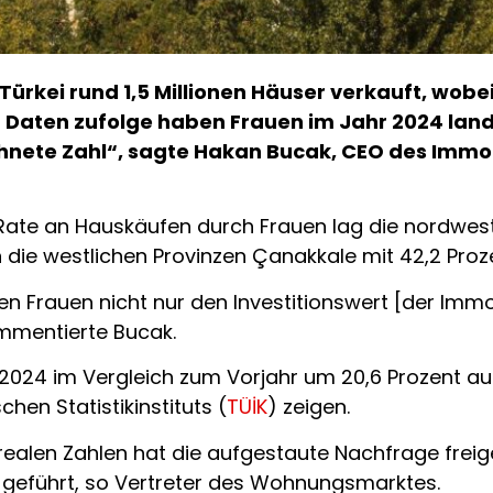
ürkei rund 1,5 Millionen Häuser verkauft, wobe
n Daten zufolge haben Frauen im Jahr 2024 lan
chnete Zahl“, sagte Hakan Bucak, CEO des Imm
ate an Hauskäufen durch Frauen lag die nordwestlic
en die westlichen Provinzen Çanakkale mit 42,2 Proze
n Frauen nicht nur den Investitionswert [der Immob
ommentierte Bucak.
2024 im Vergleich zum Vorjahr um 20,6 Prozent auf 1
hen Statistikinstituts (
TÜİK
) zeigen.
realen Zahlen hat die aufgestaute Nachfrage frei
 geführt, so Vertreter des Wohnungsmarktes.