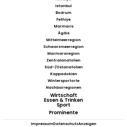
Istanbul
Bodrum
Fethiye
Marmaris
Ägäis
Mittelmeerregion
Schwarzmeerregion
Marmararegion
Zentralanatolien
Süd-/Ostanatolien
Kappadokien
Wintersportorte
Nachbarregionen
Wirtschaft
Essen & Trinken
Sport
Prominente
Impressum
Datenschutz
Anzeigen