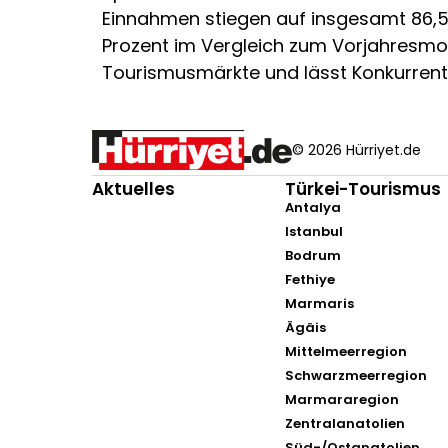
Einnahmen stiegen auf insgesamt 86,5 Mi
Prozent im Vergleich zum Vorjahresmona
Tourismusmärkte und lässt Konkurrenten
© 2026 Hürriyet.de
Aktuelles
Türkei-Tourismus
Antalya
Istanbul
Bodrum
Fethiye
Marmaris
Ägäis
Mittelmeerregion
Schwarzmeerregion
Marmararegion
Zentralanatolien
Süd-/Ostanatolien