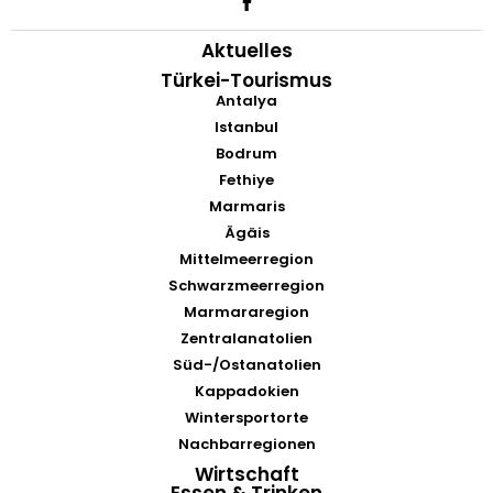
Aktuelles
Türkei-Tourismus
Antalya
Istanbul
Bodrum
Fethiye
Marmaris
Ägäis
Mittelmeerregion
Schwarzmeerregion
Marmararegion
Zentralanatolien
Süd-/Ostanatolien
Kappadokien
Wintersportorte
Nachbarregionen
Wirtschaft