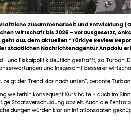
schaftliche Zusammenarbeit und Entwicklung (O
hen Wirtschaft bis 2026 – vorausgesetzt, Ankar
Das geht aus dem aktuellen “Türkiye Review Re
er staatlichen Nachrichtenagentur Anadolu erl
ld- und Fiskalpolitik deutlich gestrafft, so Turban.
tionserwartungen und insgesamt besserer wirtschaft
t, zeigt der Trend klar nach unten“, betonte Turban
ung weiterhin konsequent Kurs halte – auch im Sin
ige Staatsverschuldung abzielt. Auch die Zentralba
cheidungen würden klar an Inflationsdaten geknüp