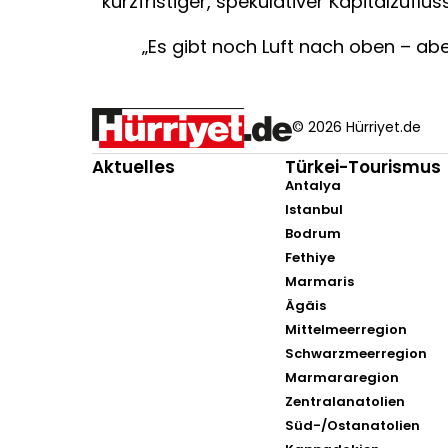
kurzfristiger, spekulativer Kapitalzuflüs
„Es gibt noch Luft nach oben – ab
© 2026 Hürriyet.de
Aktuelles
Türkei-Tourismus
Antalya
Istanbul
Bodrum
Fethiye
Marmaris
Ägäis
Mittelmeerregion
Schwarzmeerregion
Marmararegion
Zentralanatolien
Süd-/Ostanatolien