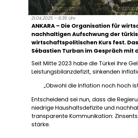
21.04.2025 – 6:35 Uhr
ANKARA – Die Organisation für wirt
nachhaltigen Aufschwung der türkisc
wirtschaftspolitischen Kurs fest. 
Sébastien Turban im Gespräch mit d
Seit Mitte 2023 habe die Türkei ihre Ge
Leistungsbilanzdefizit, sinkenden Infla
„Obwohl die Inflation noch hoch is
Entscheidend sei nun, dass die Regier
niedrige Haushaltsdefizite und nachhalt
transparente Kommunikation: Zinsents
stärke.