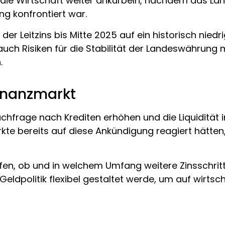
le die Wirtschaft weiter ankurbeln, nachdem das La
g konfrontiert war.
er Leitzins bis Mitte 2025 auf ein historisch niedri
uch Risiken für die Stabilität der Landeswährung 
.
inanzmarkt
achfrage nach Krediten erhöhen und die Liquidität
te bereits auf diese Ankündigung reagiert hätten, 
offen, ob und in welchem Umfang weitere Zinsschritt
 Geldpolitik flexibel gestaltet werde, um auf wirt