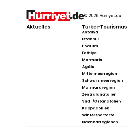
© 2026 Hürriyet.de
Aktuelles
Türkei-Tourismus
Antalya
Istanbul
Bodrum
Fethiye
Marmaris
Ägäis
Mittelmeerregion
Schwarzmeerregion
Marmararegion
Zentralanatolien
Süd-/Ostanatolien
Kappadokien
Wintersportorte
Nachbarregionen