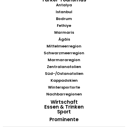
Antalya
Istanbul
Bodrum
Fethiye
Marmaris
Ägäis
Mittelmeerregion
Schwarzmeerregion
Marmararegion
Zentralanatolien
Süd-/Ostanatolien
Kappadokien
Wintersportorte
Nachbarregionen
Wirtschaft
Essen & Trinken
Sport
Prominente