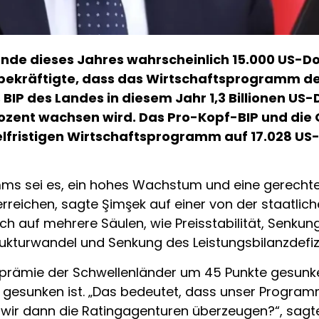
e dieses Jahres wahrscheinlich 15.000 US-Dol
ekräftigte, dass das Wirtschaftsprogramm der
IP des Landes in diesem Jahr 1,3 Billionen US-D
Prozent wachsen wird. Das Pro-Kopf-BIP und die
fristigen Wirtschaftsprogramm auf 17.028 US-Do
ms sei es, ein hohes Wachstum und eine gerechte 
eichen, sagte Şimşek auf einer von der staatlich
 auf mehrere Säulen, wie Preisstabilität, Senkung d
rukturwandel und Senkung des Leistungsbilanzdefizit
koprämie der Schwellenländer um 45 Punkte gesunk
e gesunken ist. „Das bedeutet, dass unser Progra
 wir dann die Ratingagenturen überzeugen?“, sagte