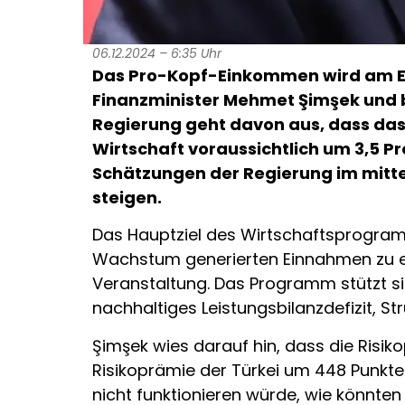
06.12.2024 – 6:35 Uhr
Das Pro-Kopf-Einkommen wird am End
Finanzminister Mehmet Şimşek und b
Regierung geht davon aus, dass das B
Wirtschaft voraussichtlich um 3,5 
Schätzungen der Regierung im mittel
steigen.
Das Hauptziel des Wirtschaftsprogram
Wachstum generierten Einnahmen zu err
Veranstaltung. Das Programm stützt sich
nachhaltiges Leistungsbilanzdefizit, St
Şimşek wies darauf hin, dass die Risi
Risikoprämie der Türkei um 448 Punkt
nicht funktionieren würde, wie könnten