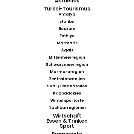
Aktuelles
Türkei-Tourismus
Antalya
Istanbul
Bodrum
Fethiye
Marmaris
Ägäis
Mittelmeerregion
Schwarzmeerregion
Marmararegion
Zentralanatolien
Süd-/Ostanatolien
Kappadokien
Wintersportorte
Nachbarregionen
Wirtschaft
Essen & Trinken
Sport