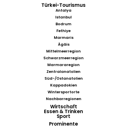
Türkei-Tourismus
Antalya
Istanbul
Bodrum
Fethiye
Marmaris
Ägäis
Mittelmeerregion
Schwarzmeerregion
Marmararegion
Zentralanatolien
Süd-/Ostanatolien
Kappadokien
Wintersportorte
Nachbarregionen
Wirtschaft
Essen & Trinken
Sport
Prominente