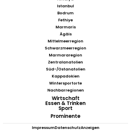
Istanbul
Bodrum
Fethiye
Marmaris
Ägäis
Mittelmeerregion
Schwarzmeerregion
Marmararegion
Zentralanatolien
Süd-/Ostanatolien
Kappadokien
Wintersportorte
Nachbarregionen
Wirtschaft
Essen & Trinken
Sport
Prominente
Impressum
Datenschutz
Anzeigen