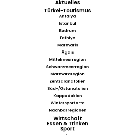
Aktuelles
Türkei-Tourismus
Antalya
Istanbul
Bodrum
Fethiye
Marmaris
Ägäis
Mittelmeerregion
Schwarzmeerregion
Marmararegion
Zentralanatolien
Süd-/Ostanatolien
Kappadokien
Wintersportorte
Nachbarregionen
Wirtschaft
Essen & Trinken
Sport