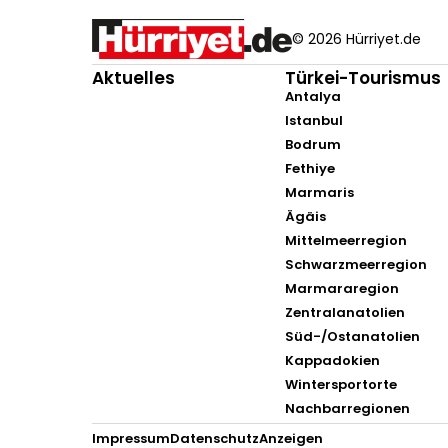
© 2026 Hürriyet.de
Aktuelles
Türkei-Tourismus
Antalya
Istanbul
Bodrum
Fethiye
Marmaris
Ägäis
Mittelmeerregion
Schwarzmeerregion
Marmararegion
Zentralanatolien
Süd-/Ostanatolien
Kappadokien
Wintersportorte
Nachbarregionen
Impressum
Datenschutz
Anzeigen