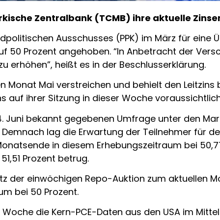
ürkische Zentralbank (TCMB) ihre aktuelle Zins
ldpolitischen Ausschusses (PPK) im März für eine 
f 50 Prozent angehoben. “In Anbetracht der Versc
zu erhöhen”, heißt es in der Beschlusserklärung.
en Monat Mai verstreichen und behielt den Leitzins
ns auf ihrer Sitzung in dieser Woche voraussichtli
4. Juni bekannt gegebenen Umfrage unter den Ma
. Demnach lag die Erwartung der Teilnehmer für d
natsende in diesem Erhebungszeitraum bei 50,77
,51 Prozent betrug.
atz der einwöchigen Repo-Auktion zum aktuellen M
m bei 50 Prozent.
er Woche die Kern-PCE-Daten aus den USA im Mitte