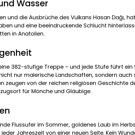
 und Wasser
ten und die Ausbrüche des Vulkans Hasan Dağı, hat
en und eine beeindruckende Schlucht hinterlassen
ten in Anatolien.
ngenheit
r eine 382-stufige Treppe – und jede Stufe führt ein
icht nur malerische Landschaften, sondern auch s
en zeugen von der reichen religiösen Geschichte de
kzugsort für Mönche und Gläubige.
ten
lende Flussufer im Sommer, goldenes Laub im Her
u jeder Jahreszeit von einer neuen Seite. Kein Wun