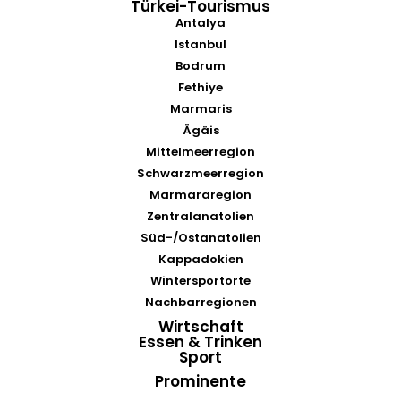
Türkei-Tourismus
Antalya
Istanbul
Bodrum
Fethiye
Marmaris
Ägäis
Mittelmeerregion
Schwarzmeerregion
Marmararegion
Zentralanatolien
Süd-/Ostanatolien
Kappadokien
Wintersportorte
Nachbarregionen
Wirtschaft
Essen & Trinken
Sport
Prominente