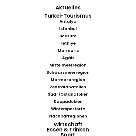
Aktuelles
Türkei-Tourismus
Antalya
Istanbul
Bodrum
Fethiye
Marmaris
Ägäis
Mittelmeerregion
Schwarzmeerregion
Marmararegion
Zentralanatolien
Süd-/Ostanatolien
Kappadokien
Wintersportorte
Nachbarregionen
Wirtschaft
Essen & Trinken
Sport