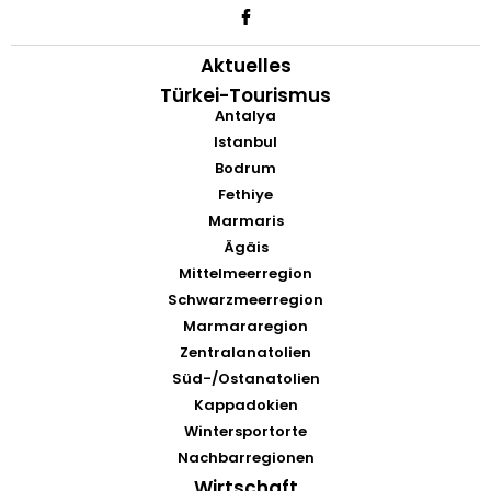
Aktuelles
Türkei-Tourismus
Antalya
Istanbul
Bodrum
Fethiye
Marmaris
Ägäis
Mittelmeerregion
Schwarzmeerregion
Marmararegion
Zentralanatolien
Süd-/Ostanatolien
Kappadokien
Wintersportorte
Nachbarregionen
Wirtschaft