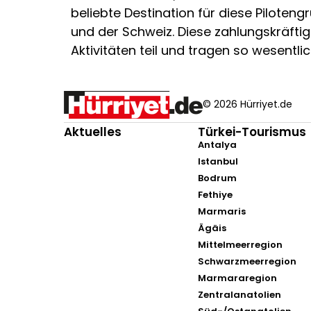
beliebte Destination für diese Pilote
und der Schweiz. Diese zahlungskräft
Aktivitäten teil und tragen so wesentli
© 2026 Hürriyet.de
Aktuelles
Türkei-Tourismus
Antalya
Istanbul
Bodrum
Fethiye
Marmaris
Ägäis
Mittelmeerregion
Schwarzmeerregion
Marmararegion
Zentralanatolien