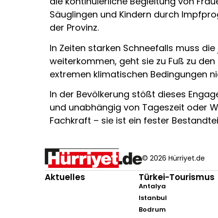
die kontinuierliche Begleitung von Fr
Säuglingen und Kindern durch Impfpr
der Provinz.
In Zeiten starken Schneefalls muss di
weiterkommen, geht sie zu Fuß zu den
extremen klimatischen Bedingungen ni
In der Bevölkerung stößt dieses Engag
und unabhängig von Tageszeit oder Wett
Fachkraft – sie ist ein fester Bestandt
© 2026 Hürriyet.de
Aktuelles
Türkei-Tourismus
Antalya
Istanbul
Bodrum