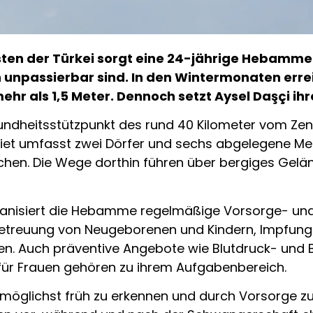
sten der Türkei sorgt eine 24-jährige Hebamme
unpassierbar sind. In den Wintermonaten erre
hr als 1,5 Meter. Dennoch setzt Aysel Daşçi ihre 
sundheitsstützpunkt des rund 40 Kilometer vom Ze
ebiet umfasst zwei Dörfer und sechs abgelegene Me
chen. Die Wege dorthin führen über bergiges Gelä
ganisiert die Hebamme regelmäßige Vorsorge- und 
etreuung von Neugeborenen und Kindern, Impfung
nten. Auch präventive Angebote wie Blutdruck- un
ür Frauen gehören zu ihrem Aufgabenbereich.
ten möglichst früh zu erkennen und durch Vorsorge z