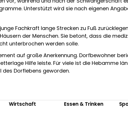
auen vor, während und nach der Schwangerschaft eb
ogramme. Unterstützt wird sie nach eigenen Anga
e junge Fachkraft lange Strecken zu Fuß zurückleg
 Häusern der Menschen. Sie betont, dass die medi
cht unterbrochen werden solle.
ement auf große Anerkennung. Dorfbewohner bericht
erlage Hilfe leiste. Für viele ist die Hebamme lä
eil des Dorflebens geworden.
Wirtschaft
Essen & Trinken
Spo