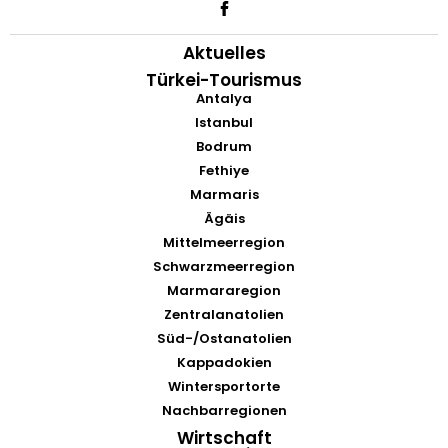
Aktuelles
Türkei-Tourismus
Antalya
Istanbul
Bodrum
Fethiye
Marmaris
Ägäis
Mittelmeerregion
Schwarzmeerregion
Marmararegion
Zentralanatolien
Süd-/Ostanatolien
Kappadokien
Wintersportorte
Nachbarregionen
Wirtschaft