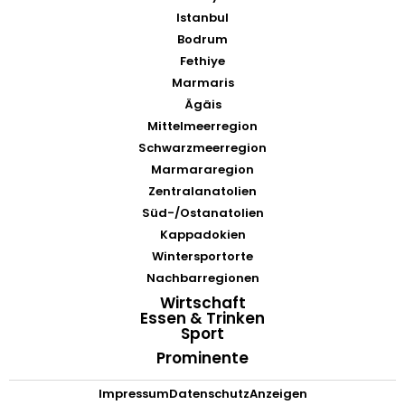
Istanbul
Bodrum
Fethiye
Marmaris
Ägäis
Mittelmeerregion
Schwarzmeerregion
Marmararegion
Zentralanatolien
Süd-/Ostanatolien
Kappadokien
Wintersportorte
Nachbarregionen
Wirtschaft
Essen & Trinken
Sport
Prominente
Impressum
Datenschutz
Anzeigen