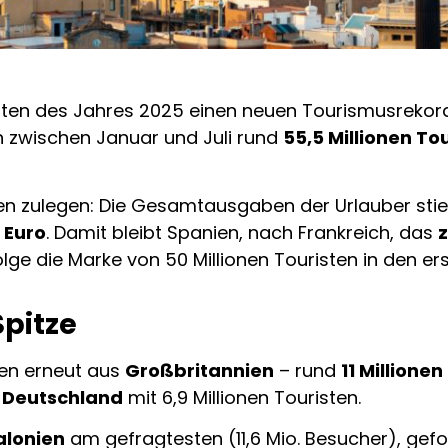
ten des Jahres 2025 einen neuen Tourismusrekord 
ten zwischen Januar und Juli rund
55,5 Millionen To
en zulegen: Die Gesamtausgaben der Urlauber sti
n Euro
. Damit bleibt Spanien, nach Frankreich, das
z
olge die Marke von 50 Millionen Touristen in den e
Spitze
en erneut aus
Großbritannien
– rund
11 Millionen
d
Deutschland
mit 6,9 Millionen Touristen.
alonien
am gefragtesten (11,6 Mio. Besucher), gef