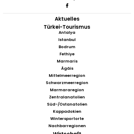
Aktuelles
Türkei-Tourismus
Antalya
Istanbul
Bodrum
Fethiye
Marmaris
Ägäis
Mittelmeerregion
Schwarzmeerregion
Marmararegion
Zentralanatolien
Süd-/Ostanatolien
Kappadokien
Wintersportorte
Nachbarregionen
Wirtschaft